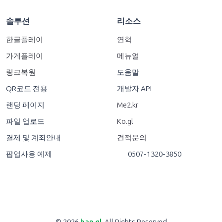
솔루션
리소스
한글플레이
연혁
가게플레이
메뉴얼
링크복원
도움말
QR코드 전용
개발자 API
랜딩 페이지
Me2.kr
파일 업로드
Ko.gl
결제 및 계좌안내
견적문의
팝업사용 예제
0507-1320-3850
© 2026
han.gl
. All Rights Reserved