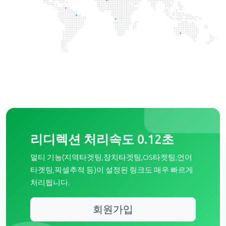
리디렉션 처리속도 0.12초
멀티 기능(지역타겟팅,장치타겟팅,OS타켓팅,언어
타겟팅,픽셀추적 등)이 설정된 링크도 매우 빠르게
처리됩니다.
회원가입