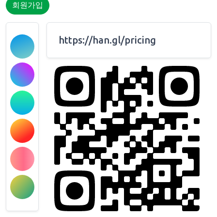
회원가입
https://han.gl/pricing